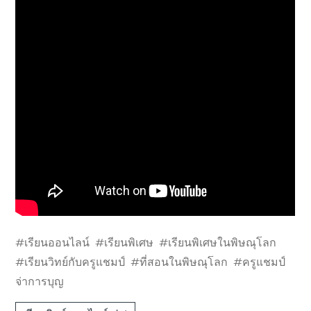
#เรียนออนไลน์ #เรียนพิเศษ #เรียนพิเศษในพิษณุโลก
#เรียนวิทย์กับครูแชมป์ #ที่สอนในพิษณุโลก #ครูแชมป์
จ่าการบุญ